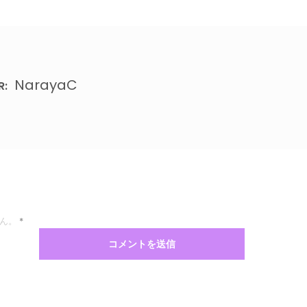
NarayaC
R:
ん。
*