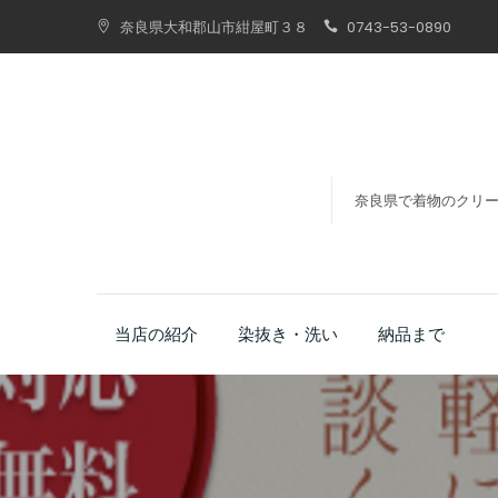
Skip
奈良県大和郡山市紺屋町３８
0743-53-0890
to
content
奈良県で着物のクリ
当店の紹介
染抜き・洗い
納品まで